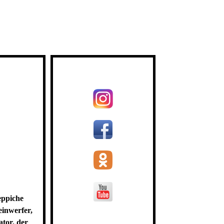
eppiche
einwerfer,
ator, der