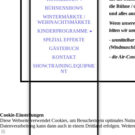
die Bühne / 
MAGISCHE SEIFENBLASEN
BÜHNENSHOWS
SHOW
und alles an
WINTERMÄRKTE /
MAGISCHE SEIFENBLASEN
WEIHNACHTSMÄRKTE
Wenn unsere 
SHOW - NACHT
bitten wir u
KINDERPROGRAMME
SEIFENBLASEN-AMBIENTE
MAGISCHE SEIFENBLASEN
SPEZIAL EFFEKTE
- unmittelba
WAHNSINNS PAPER SHOW
SHOW
(Windmaschin
GÄSTEBUCH
MAGISCHE SEIFENBLASEN
DISCO-BÄR LUCKY
- die Air-Co
KONTAKT
SCHULE FÜR KINDER
SPEZIAL EFFEKTE
SHOW.TRAINING.EQUIPME
OUTDOOR SEIFENBLASEN
HOCHZEITSMODERATION
NT
KINDERPROGRAMM
HEXENSCHULE
VERRÜCKTE SCHAUM
PARTY
MISCHKA LUCKY
WAHNSINNS PAPER SHOW
Cookie-Einstellungen
Diese Webseite verwendet Cookies, um Besuchern ein optimales Nutzerer
Datenverarbeitung kann dann auch in einem Drittland erfolgen. Weiter