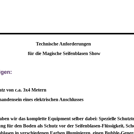
Technische Anforderungen
für die Magische Seifenblasen Show
igen:
latz von c.a. 3x4 Metern
handensein eines elektrischen Anschlusses
ben wir das komplette Equipment selber dabei: Spezielle Schutzt
g für den Boden als Schutz vor der Seifenblasen-Flüssigkeit, Sch
enblasen in verschiedenen Farben illuminieren, einen Bubble-Gener