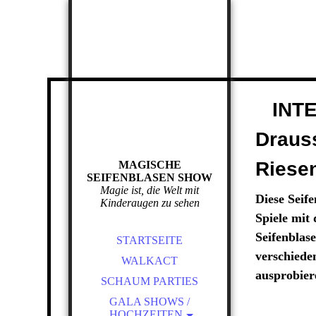
INTER
Drau
Riese
MAGISCHE
SEIFENBLASEN SHOW
Magie ist, die Welt mit
Diese Seif
Kinderaugen zu sehen
Spiele mit
Seifenblas
STARTSEITE
verschiede
WALKACT
ausprobie
SCHAUM PARTIES
GALA SHOWS /
HOCHZEITEN