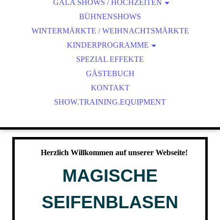
GALA SHOWS / HOCHZEITEN
MAGISCHE SEIFENBLASEN SHOW
BÜHNENSHOWS
MAGISCHE SEIFENBLASEN SHOW - NACHT
WINTERMÄRKTE / WEIHNACHTSMÄRKTE
SEIFENBLASEN-AMBIENTE
KINDERPROGRAMME
MAGISCHE SEIFENBLASEN SHOW
WAHNSINNS PAPER SHOW
SPEZIAL EFFEKTE
MAGISCHE SEIFENBLASEN SCHULE FÜR KINDER
DISCO-BÄR LUCKY
GÄSTEBUCH
OUTDOOR SEIFENBLASEN KINDERPROGRAMM
SPEZIAL EFFEKTE
KONTAKT
SHOW.TRAINING.EQUIPMENT
HOCHZEITSMODERATION
HEXENSCHULE
VERRÜCKTE SCHAUM PARTY
MISCHKA LUCKY
WAHNSINNS PAPER SHOW
Herzlich Willkommen auf unserer Webseite!
MAGISCHE
SEIFENBLASEN